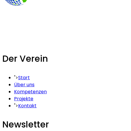
"Arekman-Stiftung für Entwicklungshilfe e.V."
wurde
unabhängig und überparteilich und wurde am 15.07.2021 
Weiterlesen
Der Verein
">
Start
Über uns
Kompetenzen
Projekte
">
Kontakt
Newsletter