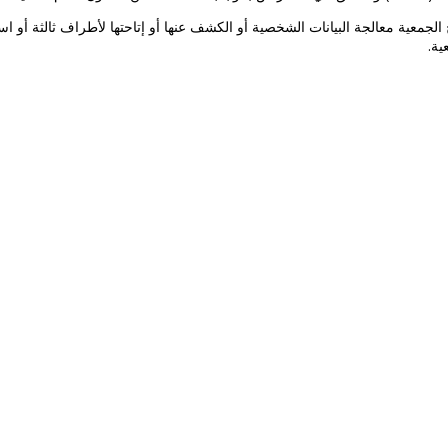
جمعية معالجة البيانات الشخصية أو الكشف عنها أو إتاحتها لأطراف ثالثة أو اس
ية.
غربية محبين للخير ولبلادهم، يسعون إلى رؤية بلادهم على أفضل ما