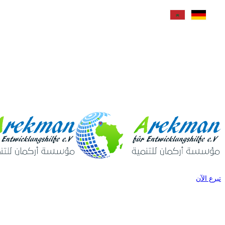
+49 172 6670009
info@arekman.de
Oberaußemer Str. 5, 50129 Bergheim
تبرع الآن